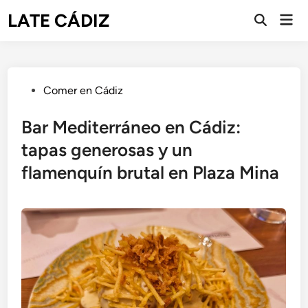
Saltar
LATE CÁDIZ
Men
al
Abrir
prin
búsqueda
contenido
Publicado
Comer en Cádiz
en
Bar Mediterráneo en Cádiz:
tapas generosas y un
flamenquín brutal en Plaza Mina