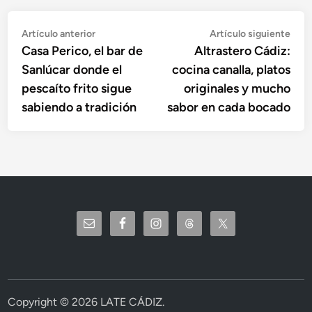
Navegación
Artículo
Artí
Artículo anterior
Artículo siguiente
anterior:
sigu
Casa Perico, el bar de
Altrastero Cádiz:
de
Sanlúcar donde el
cocina canalla, platos
entradas
pescaíto frito sigue
originales y mucho
sabiendo a tradición
sabor en cada bocado
Copyright © 2026
LATE CÁDIZ
.