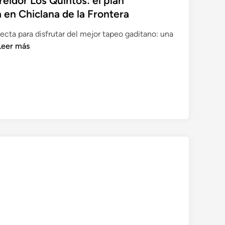
eidor Los Quintos: el plan
 en Chiclana de la Frontera
cta para disfrutar del mejor tapeo gaditano: una
A
Leer más
b
a
c
e
a
L
o
s
Q
u
n