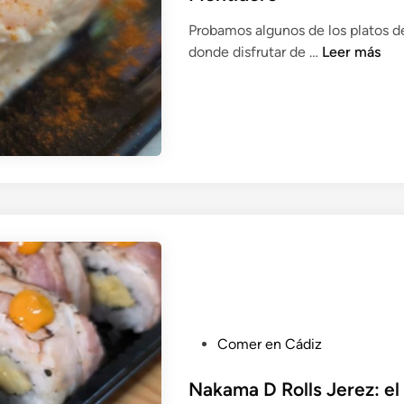
i
Probamos algunos de los platos d
c
E
donde disfrutar de …
Leer más
a
l
d
R
o
e
e
l
n
i
o
e
n
C
á
d
i
z
P
Comer en Cádiz
:
u
t
b
Nakama D Rolls Jerez: el
a