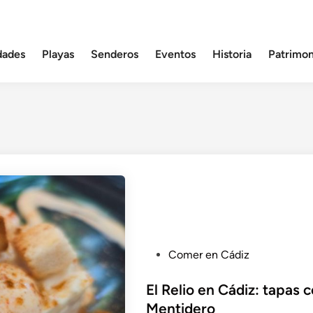
dades
Playas
Senderos
Eventos
Historia
Patrimon
P
Comer en Cádiz
u
b
El Relio en Cádiz: tapas 
l
Mentidero