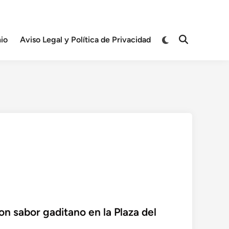
Cambiar
io
Aviso Legal y Política de Privacidad
Abrir
a
búsqueda
modo
oscuro
con sabor gaditano en la Plaza del