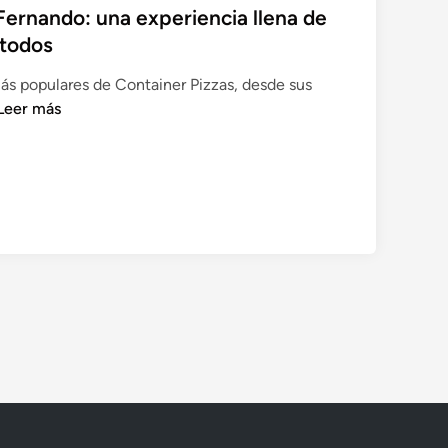
Fernando: una experiencia llena de
o
 todos
s
y
ás populares de Container Pizzas, desde sus
F
C
Leer más
o
e
n
t
d
a
o
n
L
e
o
r
s
P
Q
u
z
z
n
a
s