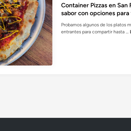
t
e
b
Container Pizzas en San 
o
r
l
sabor con opciones para
n
o
i
q
Probamos algunos de los platos m
c
u
entrantes para compartir hasta …
a
i
r
d
s
o
t
i
e
a
n
c
i
o
r
n
s
a
b
i
o
r
i
j
a
t