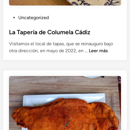
P
Uncategorized
u
b
La Tapería de Columela Cádiz
l
Visitamos el local de tapas, que se reinauguro bajo
i
L
otra dirección, en mayo de 2022, en …
Leer más
c
a
a
T
d
a
o
p
e
e
n
r
í
a
d
e
C