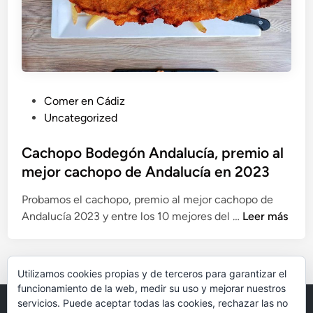
o
l
u
m
e
l
P
Comer en Cádiz
a
u
Uncategorized
C
b
á
l
Cachopo Bodegón Andalucía, premio al
d
i
mejor cachopo de Andalucía en 2023
i
c
z
Probamos el cachopo, premio al mejor cachopo de
a
C
Andalucía 2023 y entre los 10 mejores del …
Leer más
d
a
o
c
e
h
n
Utilizamos cookies propias y de terceros para garantizar el
o
funcionamiento de la web, medir su uso y mejorar nuestros
p
servicios. Puede aceptar todas las cookies, rechazar las no