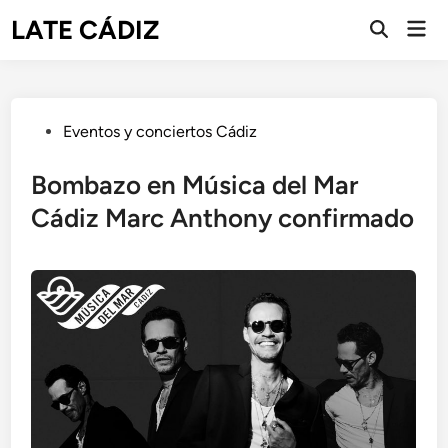
Saltar
LATE CÁDIZ
Men
al
Abrir
prin
búsqueda
contenido
Publicado
Eventos y conciertos Cádiz
en
Bombazo en Música del Mar
Cádiz Marc Anthony confirmado