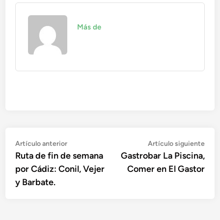
Más de
Navegación
Artículo
Artí
Artículo anterior
Artículo siguiente
anterior:
sigu
Ruta de fin de semana
Gastrobar La Piscina,
de
por Cádiz: Conil, Vejer
Comer en El Gastor
entradas
y Barbate.