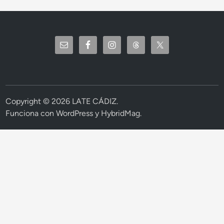
Copyright © 2026
LATE CÁDIZ
.
Funciona con
WordPress
y
HybridMag
.