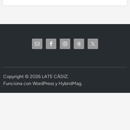
Copyright © 2026
LATE CÁDIZ
.
Funciona con
WordPress
y
HybridMag
.