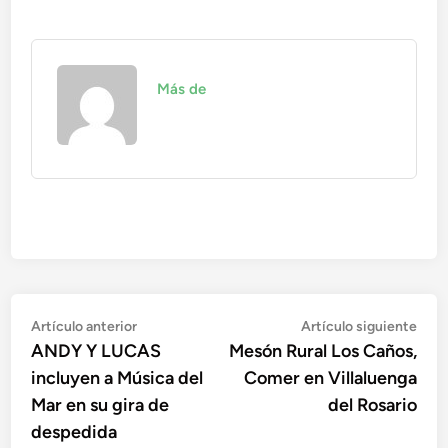
Más de
Navegación
Artículo
Artí
Artículo anterior
Artículo siguiente
anterior:
sigu
ANDY Y LUCAS
Mesón Rural Los Caños,
de
incluyen a Música del
Comer en Villaluenga
entradas
Mar en su gira de
del Rosario
despedida