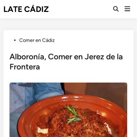
Saltar
LATE CÁDIZ
Men
al
Abrir
prin
búsqueda
contenido
Publicado
Comer en Cádiz
en
Alboronía, Comer en Jerez de la
Frontera