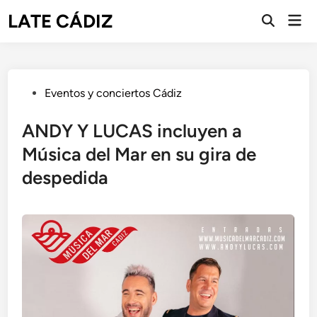
Saltar
LATE CÁDIZ
Men
al
Abrir
prin
búsqueda
contenido
Publicado
Eventos y conciertos Cádiz
en
ANDY Y LUCAS incluyen a
Música del Mar en su gira de
despedida