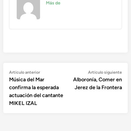
Más de
Navegación
Artículo
Artí
Artículo anterior
Artículo siguiente
anterior:
sigu
Música del Mar
Alboronía, Comer en
de
confirma la esperada
Jerez de la Frontera
entradas
actuación del cantante
MIKEL IZAL