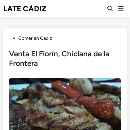
Saltar
LATE CÁDIZ
Men
al
Abrir
prin
búsqueda
contenido
Publicado
Comer en Cádiz
en
Venta El Florín, Chiclana de la
Frontera