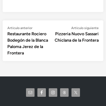
Navegación
Artículo
Artí
Artículo anterior
Artículo siguiente
anterior:
sigu
Restaurante Rociero
Pizzeria Nuovo Sassari
de
Bodegón de la Blanca
Chiclana de la Frontera
entradas
Paloma Jerez de la
Frontera