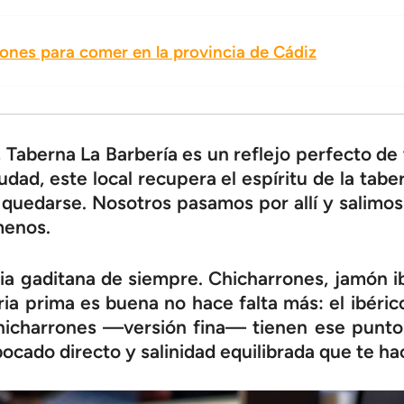
nes para comer en la provincia de Cádiz
, Taberna La Barbería es un reflejo perfecto de
udad, este local recupera el espíritu de la tab
 quedarse. Nosotros pasamos por allí y salimos
menos.
gia gaditana de siempre. Chicharrones, jamón i
eria prima es buena no hace falta más: el ibéri
chicharrones —versión fina— tienen ese punto 
ocado directo y salinidad equilibrada que te ha