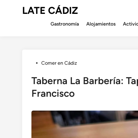
Saltar
LATE CÁDIZ
al
contenido
Gastronomía
Alojamientos
Activi
Publicado
Comer en Cádiz
en
Taberna La Barbería: Ta
Francisco