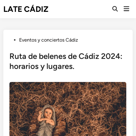
Saltar
LATE CÁDIZ
Men
al
Abrir
prin
búsqueda
contenido
Publicado
Eventos y conciertos Cádiz
en
Ruta de belenes de Cádiz 2024:
horarios y lugares.