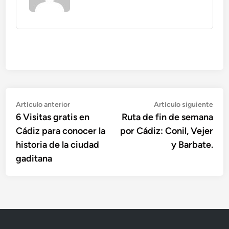
Navegación
Artículo
Artí
Artículo anterior
Artículo siguiente
anterior:
sigu
6 Visitas gratis en
Ruta de fin de semana
de
Cádiz para conocer la
por Cádiz: Conil, Vejer
entradas
historia de la ciudad
y Barbate.
gaditana