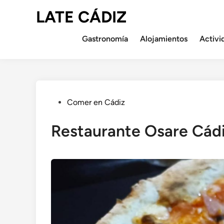
Saltar
LATE CÁDIZ
al
contenido
Gastronomía
Alojamientos
Activi
Publicado
Comer en Cádiz
en
Restaurante Osare Cád