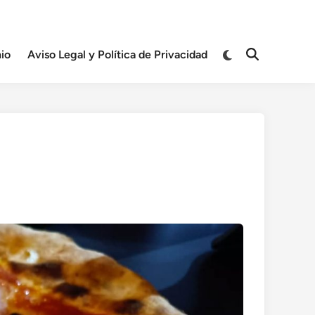
Cambiar
io
Aviso Legal y Política de Privacidad
Abrir
a
búsqueda
modo
oscuro