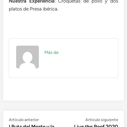
Nuestra Experiencia
: Croquetas de pollo y dos
platos de Presa ibérica.
Más de
Navegación
Artículo
Artí
Artículo anterior
Artículo siguiente
anterior:
sigu
I Ruta del Mosto y la
Live the Roof 2020