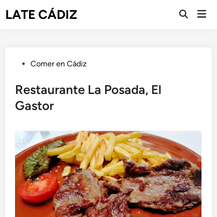
Saltar
LATE CÁDIZ
Men
al
Abrir
prin
búsqueda
contenido
Publicado
Comer en Cádiz
en
Restaurante La Posada, El
Gastor