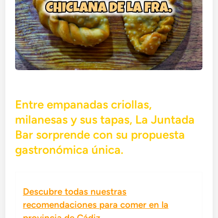
Entre empanadas criollas,
milanesas y sus tapas, La Juntada
Bar sorprende con su propuesta
gastronómica única.
Descubre todas nuestras
recomendaciones para comer en la
provincia de Cádiz