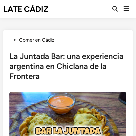
Saltar
LATE CÁDIZ
Men
al
Abrir
prin
búsqueda
contenido
Publicado
Comer en Cádiz
en
La Juntada Bar: una experiencia
argentina en Chiclana de la
Frontera