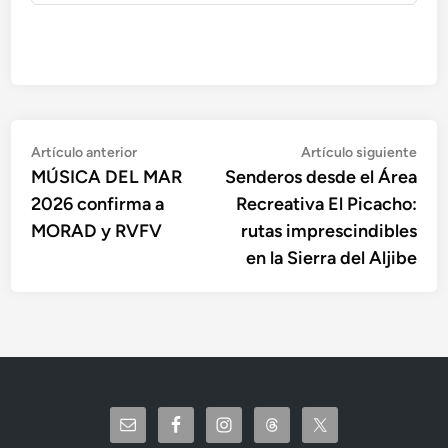
Navegación
Artículo
Artí
Artículo anterior
Artículo siguiente
anterior:
sigu
MÚSICA DEL MAR
Senderos desde el Área
de
2026 confirma a
Recreativa El Picacho:
entradas
MORAD y RVFV
rutas imprescindibles
en la Sierra del Aljibe