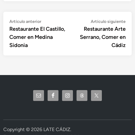
Navegación
Artículo
Artí
Artículo anterior
Artículo siguiente
anterior:
sigu
Restaurante El Castillo,
Restaurante Arte
de
Comer en Medina
Serrano, Comer en
entradas
Sidonia
Cádiz
Copyright © 2026
LATE CÁDIZ
.