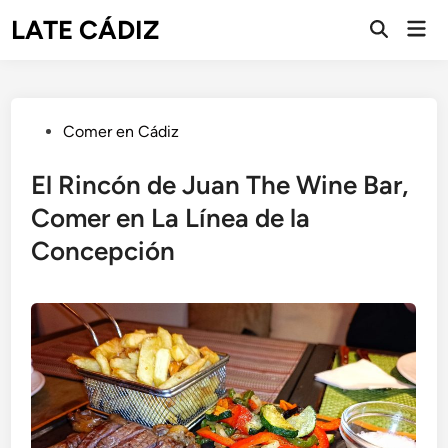
Saltar
LATE CÁDIZ
Men
al
Abrir
prin
búsqueda
contenido
Publicado
Comer en Cádiz
en
El Rincón de Juan The Wine Bar,
Comer en La Línea de la
Concepción