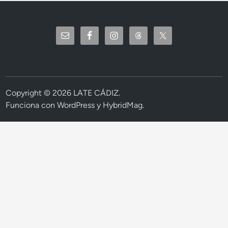
Copyright © 2026
LATE CÁDIZ
.
Funciona con
WordPress
y
HybridMag
.