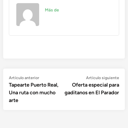
Más de
Navegación
Artículo
Artí
Artículo anterior
Artículo siguiente
anterior:
sigu
Tapearte Puerto Real,
Oferta especial para
de
Una ruta con mucho
gaditanos en El Parador
entradas
arte