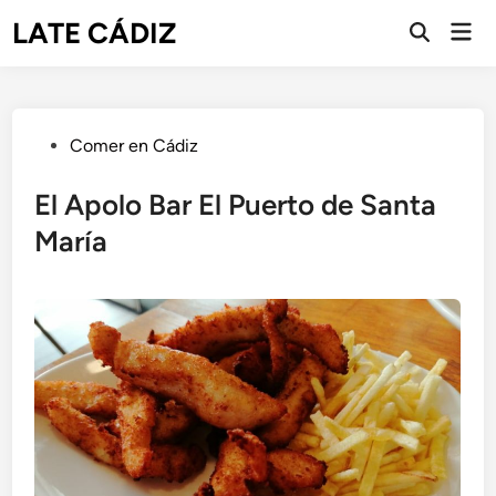
Saltar
LATE CÁDIZ
Men
al
Abrir
prin
búsqueda
contenido
Publicado
Comer en Cádiz
en
El Apolo Bar El Puerto de Santa
María