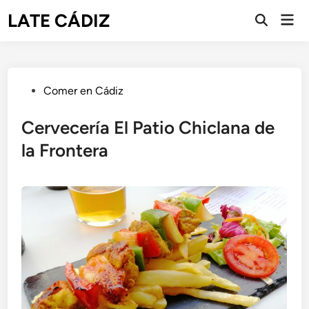
Saltar
LATE CÁDIZ
Men
al
Abrir
prin
búsqueda
contenido
Publicado
Comer en Cádiz
en
Cervecería El Patio Chiclana de
la Frontera