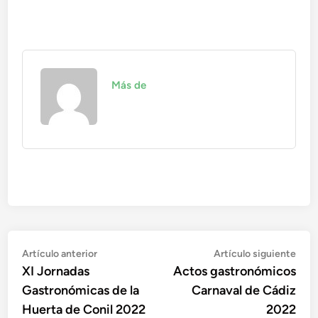
Más de
Navegación
Artículo
Artí
Artículo anterior
Artículo siguiente
anterior:
sigu
XI Jornadas
Actos gastronómicos
de
Gastronómicas de la
Carnaval de Cádiz
entradas
Huerta de Conil 2022
2022