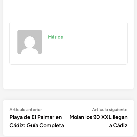
Más de
Navegación
Artículo
Artí
Artículo anterior
Artículo siguiente
anterior:
sigu
Playa de El Palmar en
Molan los 90 XXL llegan
de
Cádiz: Guía Completa
a Cádiz
entradas