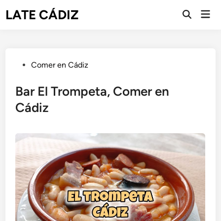
Saltar
LATE CÁDIZ
Men
al
Abrir
prin
búsqueda
contenido
Publicado
Comer en Cádiz
en
Bar El Trompeta, Comer en
Cádiz