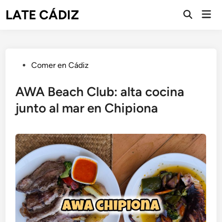
Saltar
LATE CÁDIZ
Men
al
Abrir
prin
búsqueda
contenido
Publicado
Comer en Cádiz
en
AWA Beach Club: alta cocina
junto al mar en Chipiona