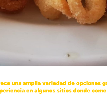
rece una amplia variedad de opciones g
eriencia en algunos sitios donde come