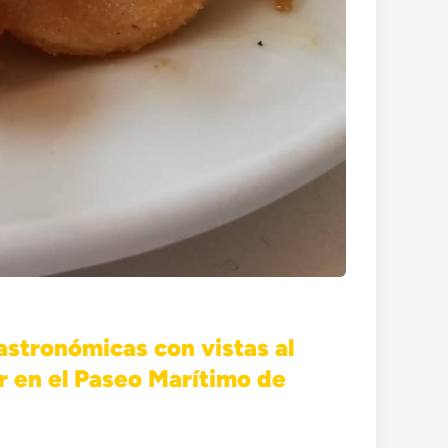
astronómicas con vistas al
r en el Paseo Marítimo de