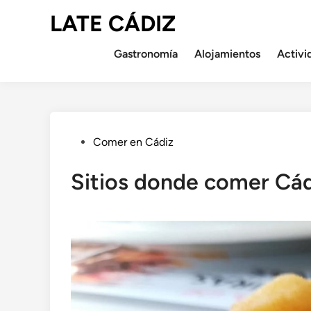
Saltar
LATE CÁDIZ
al
contenido
Gastronomía
Alojamientos
Activi
Publicado
Comer en Cádiz
en
Sitios donde comer Cád