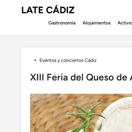
Saltar
LATE CÁDIZ
al
contenido
Gastronomía
Alojamientos
Activi
Publicado
Eventos y conciertos Cádiz
en
XIII Feria del Queso de 