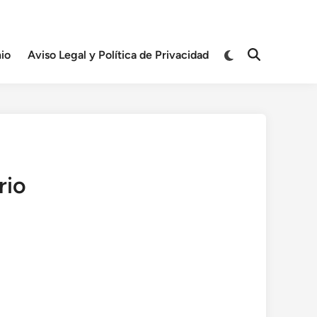
Cambiar
io
Aviso Legal y Política de Privacidad
Abrir
a
búsqueda
modo
oscuro
rio