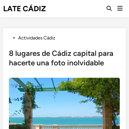
Saltar
LATE CÁDIZ
Men
al
Abrir
prin
búsqueda
contenido
Publicado
Actividades Cádiz
en
8 lugares de Cádiz capital para
hacerte una foto inolvidable