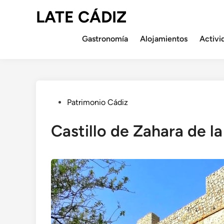
Saltar
LATE CÁDIZ
al
contenido
Gastronomía
Alojamientos
Activi
Publicado
Patrimonio Cádiz
en
Castillo de Zahara de la