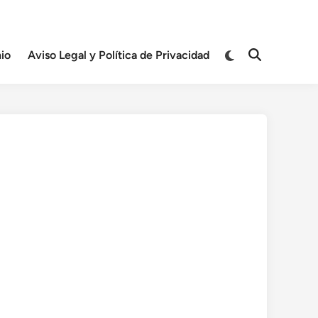
Cambiar
io
Aviso Legal y Política de Privacidad
Abrir
a
búsqueda
modo
oscuro